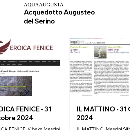
AQUA
AUGUSTA
Acquedotto Augusteo
del Serino
ICA FENICE - 31
IL MATTINO - 31
tobre 2024
2024
CA FENICE, Vibeke Mascini e
IL MATTINO, Mascini Sifre