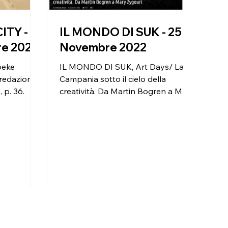
ITY -
IL MONDO DI SUK - 25
re 2024
Novembre 2022
beke
IL MONDO DI SUK, Art Days/ La
 redazione,
Campania sotto il cielo della
 p. 36.
creatività. Da Martin Bogren a Mary
Zygouri, di redazione, 25 novembre
2022