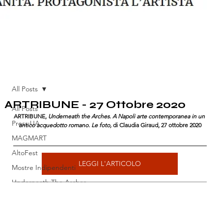
All Posts
ARTRIBUNE - 27 Ottobre 2020
All Posts
ARTRIBUNE, 
Underneath the Arches. A Napoli arte contemporanea in un 
Press UA
antico acquedotto romano. Le foto, 
di Claudia Giraud, 27 ottobre 2020
MAGMART
AltoFest
LEGGI L'ARTICOLO
Mostre Indipendenti
Underneath The Arches
Pubblicazioni
Open House Napoli