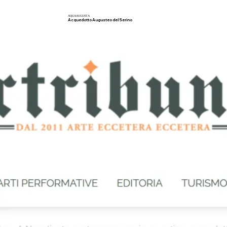
AQUA
AUGUSTA
Acquedotto Augusteo del Serino