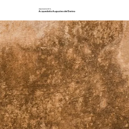
AQUA
AUGUSTA
Acquedotto Augusteo del Serino