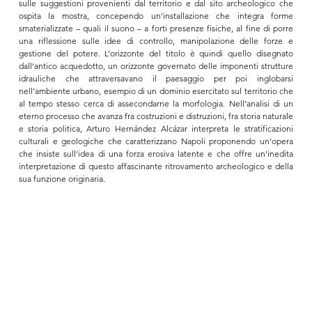
sulle suggestioni provenienti dal territorio e dal sito archeologico che 
ospita la mostra, concependo un’installazione che integra forme 
smaterializzate – quali il suono – a forti presenze fisiche, al fine di porre 
una riflessione sulle idee di controllo, manipolazione delle forze e 
gestione del potere. L’orizzonte del titolo è quindi quello disegnato 
dall’antico acquedotto, un orizzonte governato delle imponenti strutture 
idrauliche che attraversavano il paesaggio per poi inglobarsi 
nell’ambiente urbano, esempio di un dominio esercitato sul territorio che 
al tempo stesso cerca di assecondarne la morfologia. Nell’analisi di un 
eterno processo che avanza fra costruzioni e distruzioni, fra storia naturale 
e storia politica, Arturo Hernández Alcázar interpreta le stratificazioni 
culturali e geologiche che caratterizzano Napoli proponendo un’opera 
che insiste sull’idea di una forza erosiva latente e che offre un’inedita 
interpretazione di questo affascinante ritrovamento archeologico e della 
sua funzione originaria.
La mostra di Arturo Hernández Alcázar nell’ambito del ciclo Underneath 
the Arches è stata realizzata grazie al supporto dell’
Ambasciata del 
Messico in Italia
, della 
Fondazione Salvatore
, di 
Ciro Oliva – Concettina ai 
Tre Santi
 e dell’
Associazione VerginiSanità
, sotto il MATRONATO della 
Fondazione Donnaregina per le arti contemporanee
 e con il patrocinio 
dell’
Accademia di Belle Arti di Napoli
 e dell’
IILA – Istituto Italo-Latino 
Americano di Roma
. La residenza dell’artista è stata realizzata in 
collaborazione con la 
Fondazione Morra
. Si ringraziano la 
Galería 
JosédelaFuente
 (Santander, Spagna) e 
Marso Gallery
 (Città del Messico).