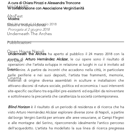
A cura di Chiara Pirozzi e Alessandra Troncone
MAGMART
In collaborazione con Associazione VerginiSanità
AltoFest
Mostra:
Dal 24 marzo al 13 maggio 2018
Mostre Indipendenti
Prorogata al 2 giugno 2018
Underneath The Arches
Pubblicazioni
Open House Napoli
Underneath the Arches
 ha aperto al pubblico il 24 marzo 2018 con la 
mostra di 
Arturo Hernández Alcázar
, le cui opere sono il risultato di 
Art Days
operazioni che l’artista sviluppa in relazione ai luoghi in cui è invitato ad 
Eventi
intervenire. A partire da incontri che accadono nella città, in particolare 
nelle periferie e nei suoi depositi, l’artista trae frammenti, memorie, 
Cinema
materiali di origine diversa assemblati in sculture e installazioni che 
attivano discorsi di natura sociale, politica ed economica. I suoi interventi 
site-specific oscillano tra equilibri pre-esistenti ed equilibri da reinventare 
e sottolineano la precarietà che caratterizza la società contemporanea.
Blind Horizon
 è il risultato di un periodo di residenza e di ricerca che ha 
visto Arturo Hernández Alcázar esplorare diverse zone di Napoli, a partire 
dal borgo Vergini-Sanità per arrivare alle aree vesuviane, ai Campi Flegrei 
e alle montagne del Serino, ripercorrendo idealmente l’antico percorso 
dell’acquedotto. L’artista
ha modellato la sua linea di ricerca pregressa 