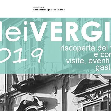
AQUA
AUGUSTA
Acquedotto Augusteo del Serino