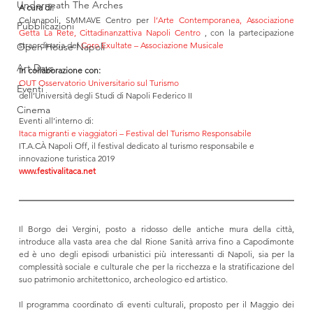
Underneath The Arches
A cura di:
Celanapoli
, 
SMMAVE Centro per 
l’Arte Contemporanea
, 
Associazione 
Pubblicazioni
Getta La Rete
, 
Cittadinanzattiva Napoli Centro
 , con la partecipazione 
straordinaria del 
Coro Exultate – Associazione Musicale
Open House Napoli
Art Days
In collaborazione con:
OUT Osservatorio Universitario sul Turismo
Eventi
dell’Università degli Studi di Napoli Federico II
Cinema
Eventi all’interno di:
Itaca migranti e viaggiatori – Festival del Turismo Responsabile
IT.A.CÀ Napoli Off, il festival dedicato al turismo responsabile e 
innovazione turistica 2019 
www.festivalitaca.net
Il Borgo dei Vergini, posto a ridosso delle antiche mura della città, 
introduce alla vasta area che dal Rione Sanità arriva fino a Capodimonte 
ed è uno degli episodi urbanistici più interessanti di Napoli, sia per la 
complessità sociale e culturale che per la ricchezza e la stratificazione del 
suo patrimonio architettonico, archeologico ed artistico.
Il programma coordinato di eventi culturali, proposto per il Maggio dei 