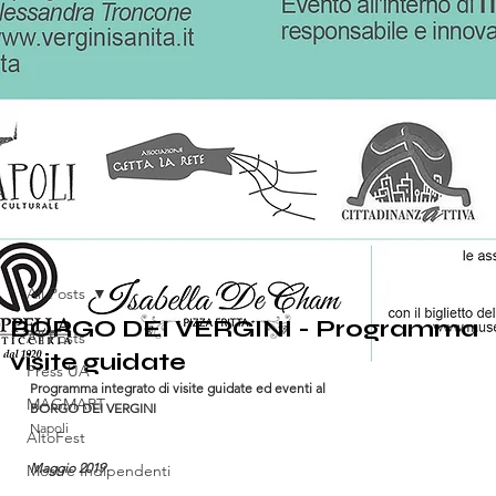
All Posts
BORGO DEI VERGINI - Programma
All Posts
visite guidate
Press UA
Programma integrato di visite guidate ed eventi al 
MAGMART
BORGO DEI VERGINI
Napoli
AltoFest
Maggio 2019
Mostre Indipendenti