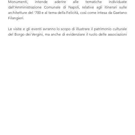
Monumenti, intende aderire alle tematiche individuate 
dall’Amministrazione Comunale di Napoli, relative agli itinerari sulle 
architetture del ‘700 e al tema della Felicità, così come intesa da Gaetano 
Filangieri.
Le visite e gli eventi avranno lo scopo di illustrare il patrimonio culturale 
del Borgo dei Vergini, ma anche di evidenziare il ruolo delle associazioni 
nel processo di crescita culturale e sociale del quartiere; in particolare le 
numerose attività di divulgazione, il coinvolgimento della comunità locale 
e i progetti di valorizzazione e gestione di Chiese e siti Archeologici, 
prima abbandonati e oggi riaperti alla fruizione.
Le visite culturali saranno accompagnate da degustazioni eno-
gastronomiche, coinvolgendo alcune delle eccellenze del quartiere nel 
campo della ristorazione e della pasticceria.
I palazzi e i complessi religiosi, nella loro veste settecentesca, hanno 
conferito un’impronta decisiva all’immagine urbana del Borgo dei Vergini, 
quella che oggi possiamo ammirare, grazie anche all’opera di famosi 
architetti dell’epoca, quali tra tutti Sanfelice e Vanvitelli. Tali architetture 
non possono essere illustrate se non nella loro stratificazione storica, 
pertanto le visite prevedono l’accesso a siti di differenti epoche, a partire 
da siti archeologici quali la Necropoli Ellenistica e l’Acquedotto Augusteo 
di epoca romana.