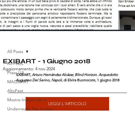
All Posts
EXIBART - 1 Giugno 2018
All Posts
Aggiornamento:
4 nov 2024
Press UA
EXIBART, 
Arturo Hernández Alcázar, Blind Horizon. Acquedotto 
Augusteo Del Serino, Napoli, 
di Elvira Buonocore, 1 giugno 2018
MAGMART
AltoFest
Mostre Indipendenti
LEGGI L'ARTICOLO
Underneath The Arches
Pubblicazioni
Open House Napoli