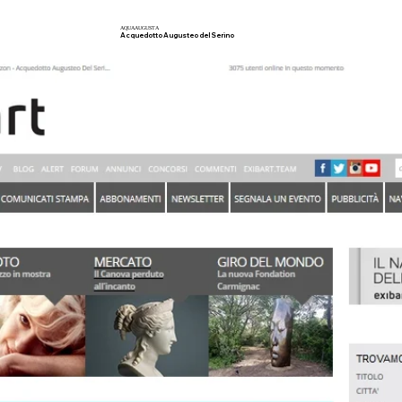
AQUA
AUGUSTA
Acquedotto Augusteo del Serino