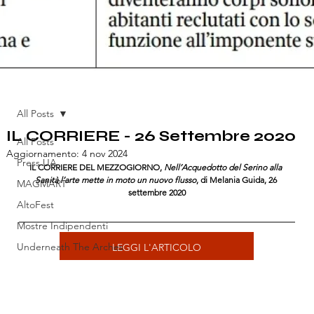
All Posts
IL CORRIERE - 26 Settembre 2020
All Posts
Aggiornamento:
4 nov 2024
Press UA
IL CORRIERE DEL MEZZOGIORNO, 
Nell’Acquedotto del Serino alla 
Sanità l’arte mette in moto un nuovo flusso
, di Melania Guida, 26 
MAGMART
settembre 2020
AltoFest
Mostre Indipendenti
Underneath The Arches
LEGGI L'ARTICOLO
Pubblicazioni
Open House Napoli
Art Days