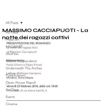
All Posts
MASSIMO CACCIAPUOTI - La
All Posts
notte dei ragazzi cattivi
Press UA
PRESENTAZIONE DEL ROMANZO
MAGMART
La notte dei ragazzi felici
di Massimo Cacciapuoti
AltoFest
Interverranno:
Mostre Indipendenti
Paola Silverii e Pippo Pirozzi
Underneath The Arches
Letture di 
Miriam Candurro
Pubblicazioni
Modera: Anna Mazza
Open House Napoli
Venerdì 23 febbraio 2018, dalle ore 18.00
Art Days
nella sede di via Arena Sanità, 5
Eventi
Cinema