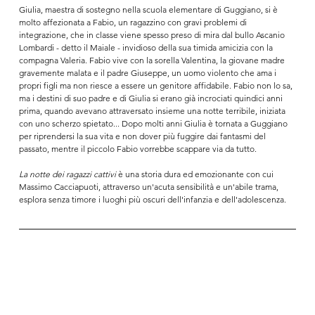
Giulia, maestra di sostegno nella scuola elementare di Guggiano, si è 
molto affezionata a Fabio, un ragazzino con gravi problemi di 
integrazione, che in classe viene spesso preso di mira dal bullo Ascanio 
Lombardi - detto il Maiale - invidioso della sua timida amicizia con la 
compagna Valeria. Fabio vive con la sorella Valentina, la giovane madre 
gravemente malata e il padre Giuseppe, un uomo violento che ama i 
propri figli ma non riesce a essere un genitore affidabile. Fabio non lo sa, 
ma i destini di suo padre e di Giulia si erano già incrociati quindici anni 
prima, quando avevano attraversato insieme una notte terribile, iniziata 
con uno scherzo spietato... Dopo molti anni Giulia è tornata a Guggiano 
per riprendersi la sua vita e non dover più fuggire dai fantasmi del 
passato, mentre il piccolo Fabio vorrebbe scappare via da tutto.
La notte dei ragazzi cattivi 
è una storia dura ed emozionante con cui 
Massimo Cacciapuoti, attraverso un'acuta sensibilità e un'abile trama, 
esplora senza timore i luoghi più oscuri dell'infanzia e dell'adolescenza.