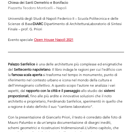
Chiesa dei Santi Demetrio e Bonifacio
Piazzetta Teodoro Monticelli – Napoli
Università degli Studi di Napoli Federico II – Scuola Politecnica e delle 
Scienze di Base
DiARC 
Dipartimento di ArchitetturaLaboratorio di Sintesi 
Finale – prof. G. Priori
Evento speciale 
Open House Napoli
2021
Palazzo Sanfelice
 è una delle architetture più complesse ed enigmatiche 
del 
Settecento napoletano
. Il libro indaga le ragioni per cui l’edificio con 
la
 famosa scala aperta 
si trasforma nel tempo in monumento, punto di 
riferimento nel contesto urbano e icona nel mondo della cultura e 
dell’immaginario collettivo. A questo scopo l’autore ne analizza i vari 
aspetti, dal 
rapporto con la città e il paesaggio
 allo studio dei 
sistemi 
proporzionali
, fino alle più ardite e innovative soluzioni che il noto 
architetto e proprietario, Ferdinando Sanfelice, sperimentò in quello che 
a ragione è stato definito il suo “cantiere-laboratorio”.
Con la presentazione di Giancarlo Priori, il testo è corredato dalle foto di 
Mauro Palumbo e da un’ampia documentazione di disegni inediti, 
schemi geometrici e ricostruzioni tridimensionali.L’ultimo capitolo, che 