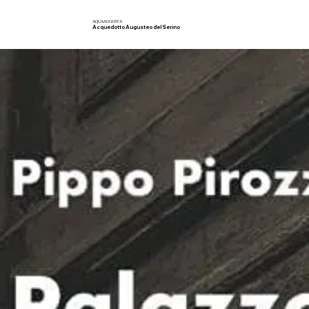
AQUA
AUGUSTA
Acquedotto Augusteo del Serino