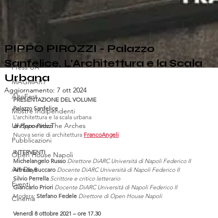
All Posts
PIPPO PIROZZI - Palazzo
All Posts
Sanfelice. L'Architettura e la Scala
Press UA
Urbana
MAGMART
Aggiornamento:
7 ott 2024
AltoFest
PRESENTAZIONE DEL VOLUME
Palazzo Sanfelice
Mostre Indipendenti
L’architettura e la scala urbana
Underneath The Arches
di Pippo Pirozzi
Nuova serie di architettura 
FrancoAngeli
Pubblicazioni
INTERVENTI
Open House Napoli
Michelangelo Russo 
Direttore DiARC Università di Napoli Federico II
Art Days
Alfredo Buccaro 
Docente DiARC Università di Napoli Federico II
Silvio Perrella 
Scrittore e critico letterario
Eventi
Giancarlo Priori 
Docente DiARC Università di Napoli Federico II
Modera: 
Stefano Fedele 
Direttore di Open House Napoli
Cinema
Venerdì 8 ottobre 2021 – ore 17.30