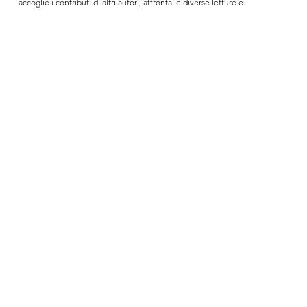
accoglie i contributi di altri autori, affronta le diverse letture e 
interpretazioni del palazzo e della magnifica scala in svariati campi, dal 
cinema al teatro, dalle arti performative ai laboratori con i bambini.
Ricerche e rappresentazioni grafiche a cura di 
Studiolibero Architettura
foto di 
Mauro Palumbo 
con testi di 
Giancarlo Priori, Stefano Fedele, Anna 
Gesualdi e Giovanni Trono
Le ricerche sul contesto urbanistico sono state elaborate nell’ambito di 
“BorgoVergini – 
Cura di un luogo
“, un progetto delle associazioni 
culturali: 
VerginiSanità
, Celanapoli, Getta la Rete e SMMAVE.