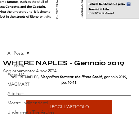
All Posts
WHERE NAPLES - Gennaio 2019
All Posts
Aggiornamento:
4 nov 2024
Press UA
WHERE NAPLES,
 Neapolitan ferment: the Rione Sanità, 
gennaio 2019, 
pp. 10-11.
MAGMART
AltoFest
Mostre Indipendenti
LEGGI L'ARTICOLO
Underneath The Arches
Pubblicazioni
Open House Napoli