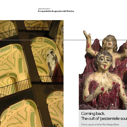
AQUA
AUGUSTA
Acquedotto Augusteo del Serino