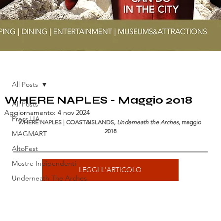
All Posts
WHERE NAPLES - Maggio 2018
All Posts
Aggiornamento:
4 nov 2024
Press UA
WHERE NAPLES | COAST&ISLANDS, 
Underneath the Arches
, maggio 
2018
MAGMART
AltoFest
Mostre Indipendenti
LEGGI L'ARTICOLO
Underneath The Arches
Pubblicazioni
Open House Napoli