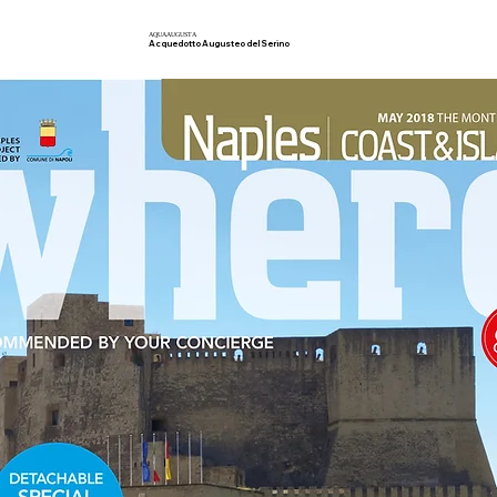
AQUA
AUGUSTA
Acquedotto Augusteo del Serino