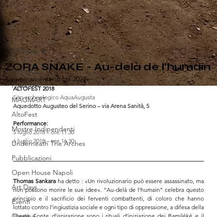
All Posts
ZORA SNAKE - Au-delà de l’humain
All Posts
Aggiornamento:
8 ott 2024
Press UA
ALTOFEST 2018
Sito archeologico AquaAugusta
MAGMART
Aquedotto Augusteo del Serino – via Arena Sanità, 5
AltoFest
Performance:
Mostre Indipendenti
5 luglio 2018 – ore 11.30
6 luglio 2018 – ore 16.30
Underneath The Arches
Pubblicazioni
Open House Napoli
Thomas Sankara
 ha detto : «Un rivoluzionario può essere assassinato, ma 
Art Days
non possono morire le sue idee». “Au-delà de l’humain” celebra questo 
principio e il sacrificio dei ferventi combattenti, di coloro che hanno 
Eventi
lottato contro l’ingiustizia sociale e ogni tipo di oppressione, a difesa della 
Cinema
libertà. Fonte d’ispirazione sono i rituali d’iniziazione dei Bamiléké e il 