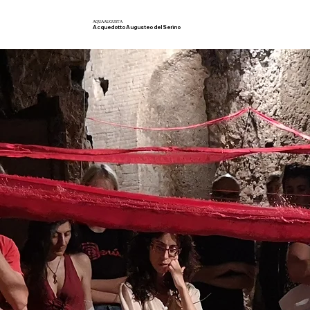
AQUA
AUGUSTA
Acquedotto Augusteo del Serino